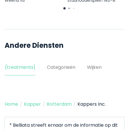
Weena 113
Stadhoudersplein 140-A
Andere Diensten
{treatments}
Categorieën
Wijken
Home
/
Kapper
/
Rotterdam
/
Kappers Inc.
* Belliata streeft ernaar om de informatie op dit