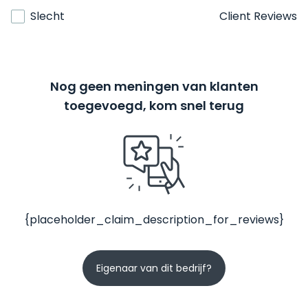
Slecht
Client Reviews
Nog geen meningen van klanten
toegevoegd, kom snel terug
{placeholder_claim_description_for_reviews}
Eigenaar van dit bedrijf?