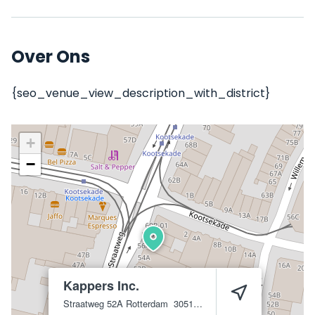
Over Ons
{seo_venue_view_description_with_district}
+
−
Kappers Inc.
Straatweg 52A
Rotterdam
3051 BH