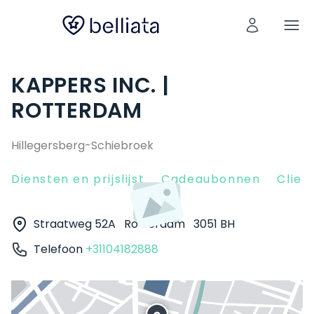
KAPPERS INC. |
ROTTERDAM
Hillegersberg-Schiebroek
Diensten en prijslijst
Cadeaubonnen
Clien
Straatweg 52A
Rotterdam
3051 BH
Telefoon
+31104182888