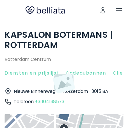
KAPSALON BOTERMANS |
ROTTERDAM
Rotterdam Centrum
Diensten en prijslijst
Cadeaubonnen
Clien
Nieuwe Binnenweg 4
Rotterdam
3015 BA
Telefoon
+31104138573