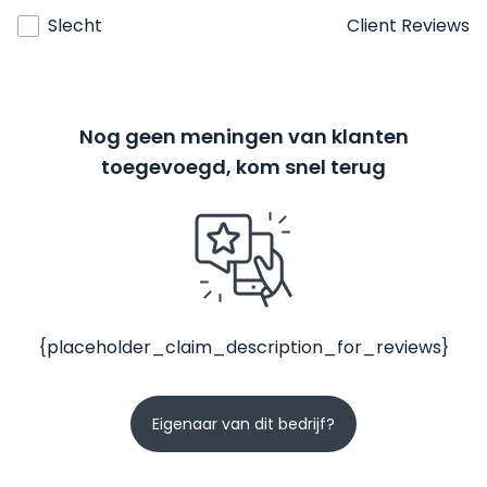
Slecht
Client Reviews
Nog geen meningen van klanten
toegevoegd, kom snel terug
{placeholder_claim_description_for_reviews}
Eigenaar van dit bedrijf?