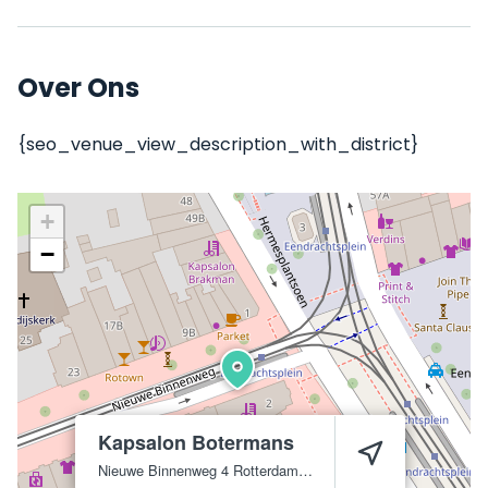
Over Ons
{seo_venue_view_description_with_district}
+
−
Kapsalon Botermans
Nieuwe Binnenweg 4
Rotterdam
3015 BA