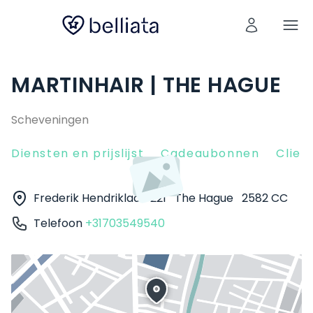
MARTINHAIR | THE HAGUE
Scheveningen
Diensten en prijslijst
Cadeaubonnen
Clien
Frederik Hendriklaan 221
The Hague
2582 CC
Telefoon
+31703549540