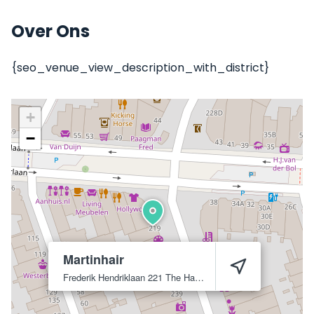
Over Ons
{seo_venue_view_description_with_district}
+
−
Martinhair
Frederik Hendriklaan 221
The Hague
2582 CC