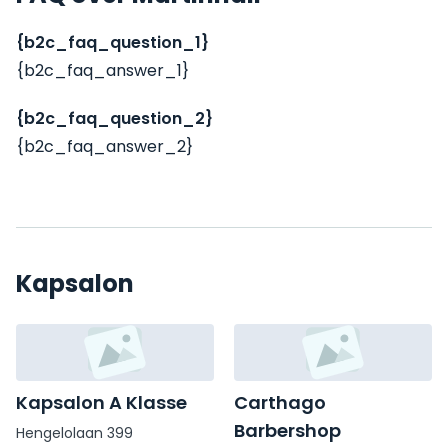
{b2c_faq_question_1}
{b2c_faq_answer_1}
{b2c_faq_question_2}
{b2c_faq_answer_2}
Kapsalon
Kapsalon A Klasse
Carthago
Barbershop
Hengelolaan 399