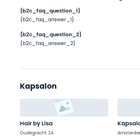
{b2c_faq_question_1}
{b2c_faq_answer_1}
{b2c_faq_question_2}
{b2c_faq_answer_2}
Kapsalon
Hair by Lisa
Kapsalo
Oudegracht 24
Amsterda