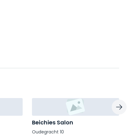
Beichies Salon
Haa
Oudegracht 10
Stat