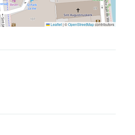
Leaflet
|
©
OpenStreetMap
contributors