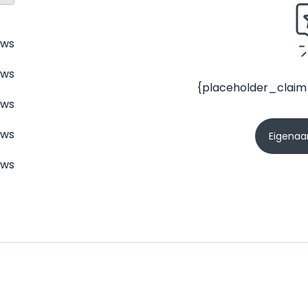
ews
ews
{placeholder_claim
ews
ews
Eigenaar
ews