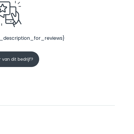
_description_for_reviews}
 van dit bedrijf?