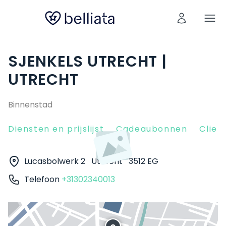
SJENKELS UTRECHT |
UTRECHT
Binnenstad
Diensten en prijslijst
Cadeaubonnen
Clien
Lucasbolwerk 2
Utrecht
3512 EG
Telefoon
+31302340013