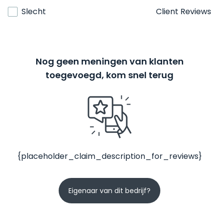
Slecht
Client Reviews
Nog geen meningen van klanten
toegevoegd, kom snel terug
{placeholder_claim_description_for_reviews}
Eigenaar van dit bedrijf?