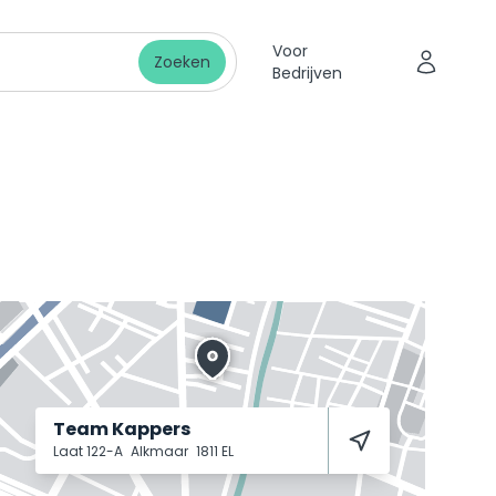
Voor
Zoeken
Bedrijven
Team Kappers
Laat 122-A
Alkmaar
1811 EL