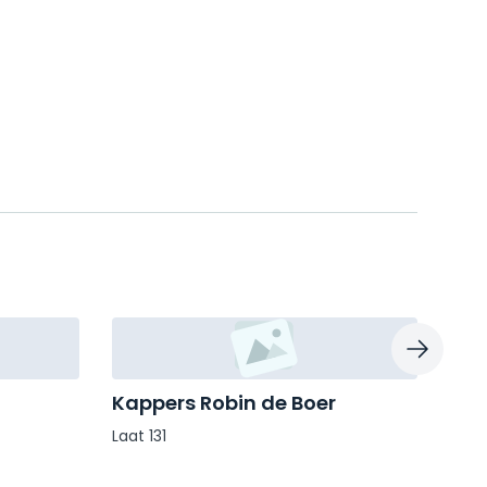
Kappers Robin de Boer
JE 
Laat 131
Schar