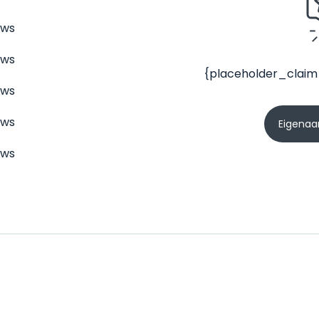
ews
ews
{placeholder_claim
ews
ews
Eigenaar
ews