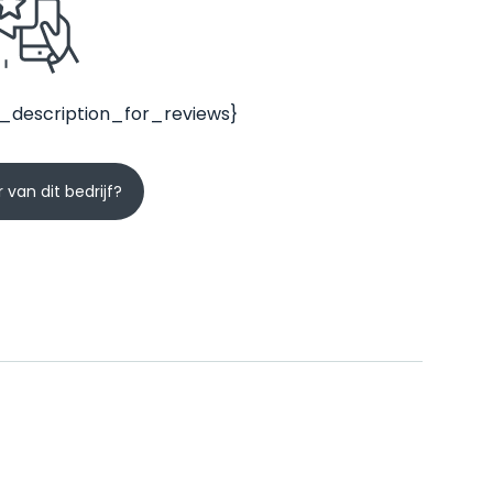
_description_for_reviews}
 van dit bedrijf?