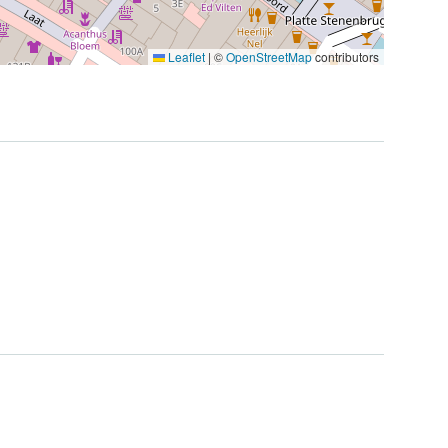
Leaflet
|
©
OpenStreetMap
contributors