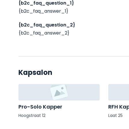
{b2c_faq_question_1}
{b2c_faq_answer_1}
{b2c_faq_question_2}
{b2c_faq_answer_2}
Kapsalon
Pro-Solo Kapper
RFH Ka
Hoogstraat 12
Laat 25