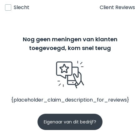
Slecht
Client Reviews
Nog geen meningen van klanten
toegevoegd, kom snel terug
{placeholder_claim_description_for_reviews}
Eigenaar van dit bedrijf?