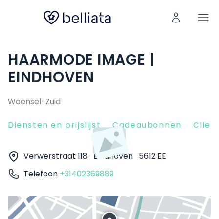
HAARMODE IMAGE |
EINDHOVEN
Woensel-Zuid
Diensten en prijslijst
Cadeaubonnen
Clien
Verwerstraat 118
Eindhoven
5612 EE
Telefoon
+31402369889