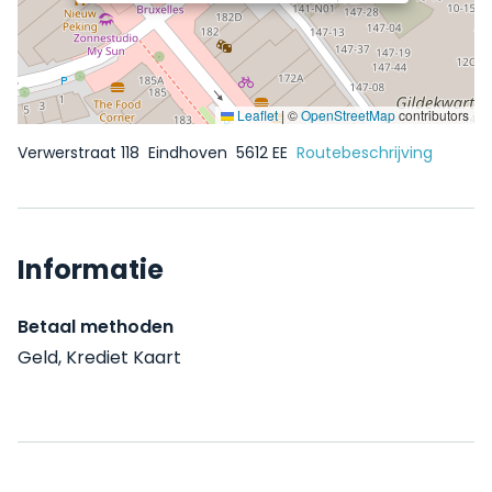
Leaflet
|
©
OpenStreetMap
contributors
Verwerstraat 118
Eindhoven
5612 EE
Routebeschrijving
Informatie
Betaal methoden
Geld, Krediet Kaart