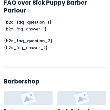
FAQ over Sick Puppy Barber
Parlour
{b2c_faq_question_1}
{b2c_faq_answer_1}
{b2c_faq_question_2}
{b2c_faq_answer_2}
Barbershop