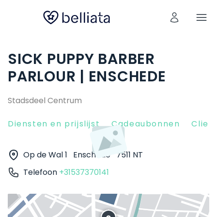
SICK PUPPY BARBER
PARLOUR | ENSCHEDE
Stadsdeel Centrum
Diensten en prijslijst
Cadeaubonnen
Clien
Op de Wal 1
Enschede
7511 NT
Telefoon
+31537370141