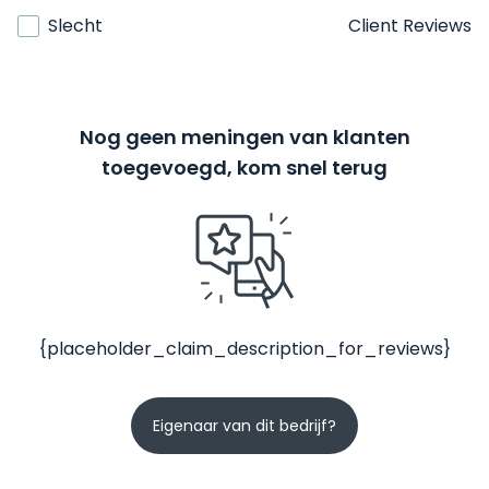
Slecht
Client Reviews
Nog geen meningen van klanten
toegevoegd, kom snel terug
{placeholder_claim_description_for_reviews}
Eigenaar van dit bedrijf?