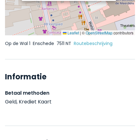
Leaflet
|
©
OpenStreetMap
contributors
Op de Wal 1
Enschede
7511 NT
Routebeschrijving
Informatie
Betaal methoden
Geld, Krediet Kaart