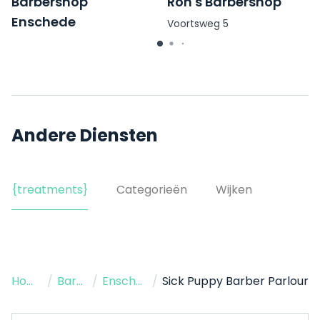
Barbershop
Ron's Barbershop
Enschede
Voortsweg 5
Korte Haaksbergerstraat
14C
Andere Diensten
{treatments}
Categorieën
Wijken
Home
/
Barbershop
/
Enschede
/
Sick Puppy Barber Parlour