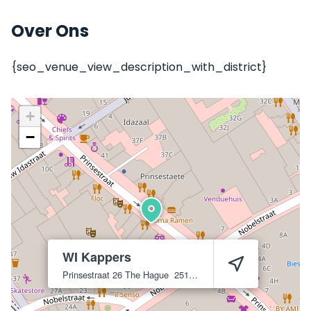
Over Ons
{seo_venue_view_description_with_district}
+
−
WI Kappers
Prinsestraat 26
The Hague
2513 CD